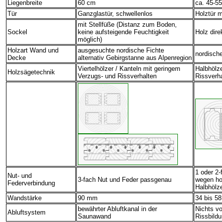
Liegenbreite
60 cm
ca. 45-5
Tür
Ganzglastür, schwellenlos
Holztür m
mit Stellfüße (Distanz zum Boden,
Sockel
keine aufsteigende Feuchtigkeit
Holz dire
möglich)
Holzart Wand und
ausgesuchte nordische Fichte
nordische
Decke
alternativ Gebirgstanne aus Alpenregion
Viertelhölzer / Kanteln mit geringem
Halbhölze
Holzsägetechnik
Verzugs- und Rissverhalten
Rissverh
1 oder 2-
Nut- und
3-fach Nut und Feder passgenau
wegen ho
Federverbindung
Halbhölz
Wandstärke
9
0 mm
34 bis 5
bewährter Abluftkanal in der
Nichts v
Abluftsystem
Saunawand
Rissbildu