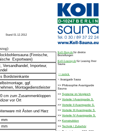
Stand 01.12.2012
szug)
Koll-Shop.de
für direkte
Blockbohlensauna (Finnische,
Bestellungen
äische Exportware)
Koll-Leasing.de
für Leasing Ihrer
Sauna
, Versandhandel, Importeur,
andel
<< zurück
is Bordsteinkante
> Avantgarde Sauna
elbstmontage, ggf.
>> Philosophie Avantgarde
nehmen, Montagedienstleister
Sauna
>>
Systeme im Vergleich
 20 cm zum Zusammenkloppen
>>
Vorteile I Avantgarde S.
ölzer vor Ort
>>
Vorteile II Avantgarde S.
>>
Vorteile III Avantgarde S.
eitenware mit Ästen und Harz
>>
Vorteile IV Avantgarde S.
4 mm
>>
Konstruktion
0 mm
>>
Technik / Zubehör