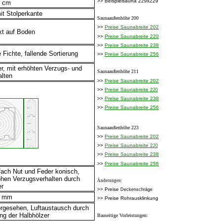
>> Beispielsauna 229x229
5 cm
it Stolperkante
Saunaaußenhöhe 200
>>
Preise Saunabreite 202
kt auf Boden
>>
Preise Saunabreite 220
>>
Preise Saunabreite 238
 Fichte, fallende Sortierung
>>
Preise Saunabreite 256
r, mit erhöhten Verzugs- und
Saunaaußenhöhe 211
alten
>>
Preise Saunabreite 202
>>
Preise Saunabreite 2
20
>>
Preise Saunabreite 238
>>
Preise Saunabreite 256
Saunaaußenhöhe 223
>>
Preise Saunabreite 202
>>
Preise Saunabreite 2
20
>>
Preise Saunabreite 238
>>
Preise Saunabreite 256
fach Nut und Feder konisch,
hen Verzugsverhalten durch
Änderungen:
er
>> Preise
Deckenschräge
8 mm
>> Preise Rohrausklinkung
orgesehen, Luftaustausch durch
ng der Halbhölzer
Bauseitige Vorleistungen: