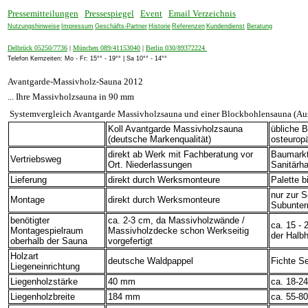
Pressemitteilungen
Pressespiegel
Event
Email Verzeichnis
Nutzungshinweise
Impressum
Geschäfts-Partner
Historie
Referenzen
Kundendienst
Beratung
Delbrück 05250/7736
|
München 089/41153040
|
Berlin 030/89372224
Telefon Kernzeiten: Mo - Fr: 15°° - 19°° | Sa 10°° - 14°°
Avantgarde-Massivholz-Sauna 2012
... Ihre Massivholzsauna in 90 mm
Systemvergleich Avantgarde Massivholzsauna und einer Blockbohlensauna (Au
Koll Avantgarde Massivholzsauna
übliche 
(deutsche Markenqualität)
osteurop
direkt ab Werk mit Fachberatung vor
Baumarkt
Vertriebsweg
Ort. Niederlassungen
Sanitärh
Lieferung
direkt durch Werksmonteure
Palette b
nur zur S
Montage
direkt durch Werksmonteure
Subunter
benötigter
ca. 2-3 cm, da Massivholzwände /
ca. 15 -
Montagespielraum
Massivholzdecke schon Werkseitig
der Halbh
oberhalb der Sauna
vorgefertigt
Holzart
deutsche Waldpappel
Fichte S
Liegeneinrichtung
Liegenholzstärke
40 mm
ca. 18-2
Liegenholzbreite
184 mm
ca. 55-8